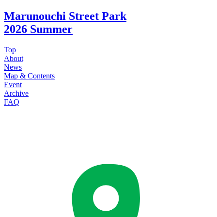
Marunouchi Street Park
2026 Summer
Top
About
News
Map & Contents
Event
Archive
FAQ