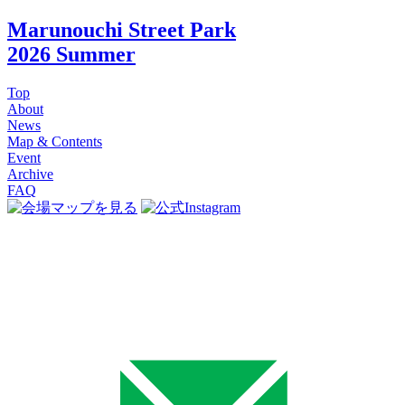
Marunouchi Street Park
2026 Summer
Top
About
News
Map & Contents
Event
Archive
FAQ