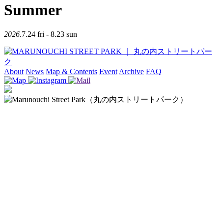
Summer
2026
.7.24
fri
- 8.23
sun
About
News
Map & Contents
Event
Archive
FAQ