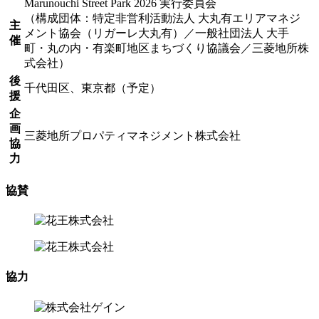
Marunouchi Street Park 2026 実行委員会
（構成団体：特定非営利活動法人 大丸有エリアマネジ
主
メント協会（リガーレ大丸有）／一般社団法人 大手
催
町・丸の内・有楽町地区まちづくり協議会／三菱地所株
式会社）
後
千代田区、東京都（予定）
援
企
画
三菱地所プロパティマネジメント株式会社
協
力
協賛
協力